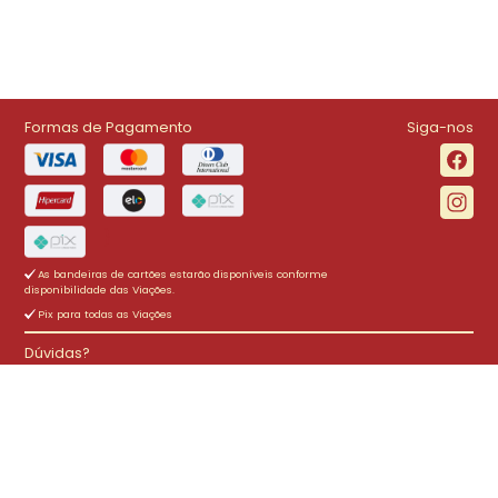
Formas de Pagamento
Siga-nos
}
As bandeiras de cartões estarão disponíveis conforme
disponibilidade das Viações.
Pix para todas as Viações
Dúvidas?
5132100101
Intermunicipal
Interestadual
(51) 3210-0101
(0) 0